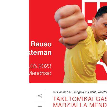
By
Gaetano C. Frongillo
In
Eventi
,
Taketo
TAKETOMIKAI GAS
MARZIALI A MEND