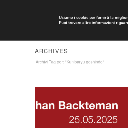
info@arti-marziali.net
Credits
Contatti
Usiamo i cookie per fornirti la miglio
Puoi trovare altre informazioni riguard
IL CLUB
CORSI
ARCHIVES
Archivi Tag per: "Kunibaryu goshindo"