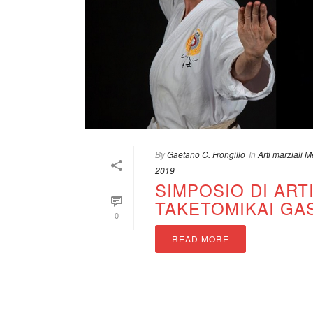
By
Gaetano C. Frongillo
In
Arti marziali 
2019
SIMPOSIO DI ART
TAKETOMIKAI GA
0
READ MORE