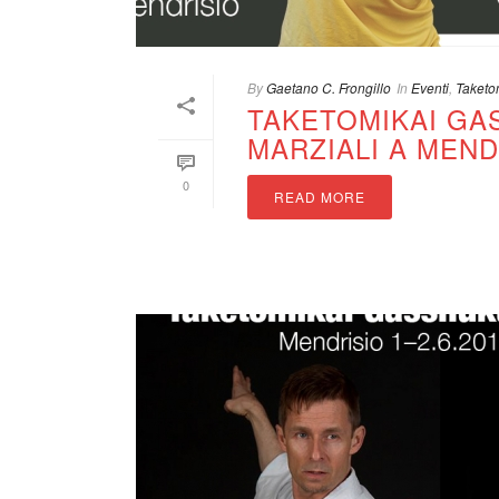
By
Gaetano C. Frongillo
In
Eventi
,
Taketo
TAKETOMIKAI GAS
MARZIALI A MEND
0
READ MORE