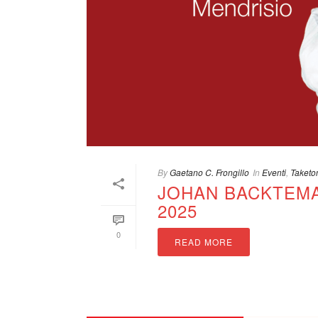
By
Gaetano C. Frongillo
In
Eventi
,
Taketo
JOHAN BACKTEMA
2025
0
READ MORE