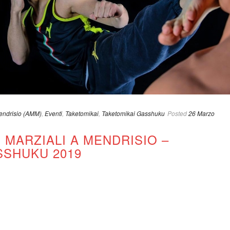
Mendrisio (AMM)
,
Eventi
,
Taketomikai
,
Taketomikai Gasshuku
Posted
26 Marzo
I MARZIALI A MENDRISIO –
SSHUKU 2019