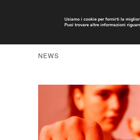
info@arti-marziali.net
Credits
Contatti
Usiamo i cookie per fornirti la miglio
Puoi trovare altre informazioni riguard
IL CLUB
CORSI
NEWS