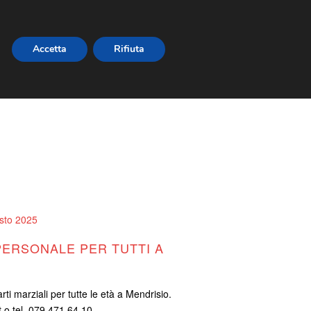
Accetta
Rifiuta
NEWSLETTER
sto 2025
 PERSONALE PER TUTTI A
rti marziali per tutte le età a Mendrisio.
t o tel. 079 471 64 10.