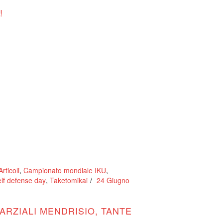
!
Articoli
,
Campionato mondiale IKU
,
lf defense day
,
Taketomikai
24 Giugno
ARZIALI MENDRISIO, TANTE