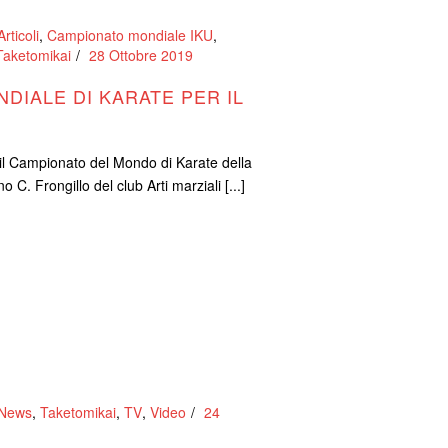
Articoli
,
Campionato mondiale IKU
,
Taketomikai
28 Ottobre 2019
DIALE DI KARATE PER IL
e) il Campionato del Mondo di Karate della
C. Frongillo del club Arti marziali [...]
News
,
Taketomikai
,
TV
,
Video
24