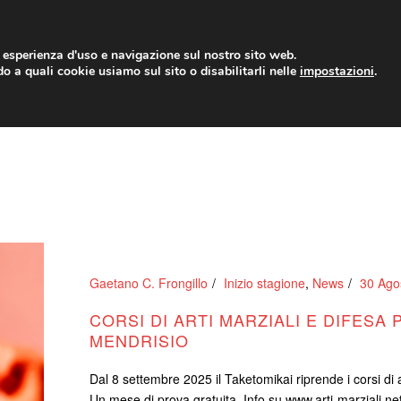
r esperienza d'uso e navigazione sul nostro sito web.
o a quali cookie usiamo sul sito o disabilitarli nelle
.
impostazioni
NEWS
EVENTI
BLOG
SHOP
DOWNLOAD
Gaetano C. Frongillo
Inizio stagione
,
News
30 Ago
CORSI DI ARTI MARZIALI E DIFESA
MENDRISIO
Dal 8 settembre 2025 il Taketomikai riprende i corsi di a
Un mese di prova gratuita. Info su www.arti-marziali.ne