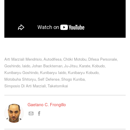
Arti Marziali Mendrisio
Autodifesa
Chōki Motobu
Difesa Personale
,
,
,
,
Goshindo
Iaido
Johan Backteman
Ju-Jitsu
Karate
Kobudo
,
,
,
,
,
,
Kunibaryu Goshindo
Kunibaryu Iaido
Kunibaryu Kobudo
,
,
,
Motobuha Shitoryu
Self Defense
Shogo Kuniba
,
,
,
Simposio Di Arti Marziali
Taketomikai
,
Gaetano C. Frongillo