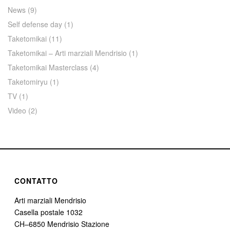
News
(9)
Self defense day
(1)
Taketomikai
(11)
Taketomikai – Arti marziali Mendrisio
(1)
Taketomikai Masterclass
(4)
Taketomiryu
(1)
TV
(1)
Video
(2)
CONTATTO
Arti marziali Mendrisio
Casella postale 1032
CH–6850 Mendrisio Stazione