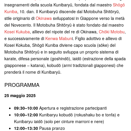
insegnamenti della scuola Kunibaryū, fondata dal maestro
Shōgō
Kuniba
, 10. dan. Il Kunibaryū discende dal Motobuha Shitōryū,
stile originario di
Okinawa
sviluppatosi in Giappone verso la metà
del Novecento. Il Motobuha Shitōryū è stato fondato dal maestro
Kosei Kukuba
, allievo del nipote del re di Okinawa,
Chōki Motobu
,
e successivamente di
Kenwa Mabun
i. Figlio adottivo e allievo di
Kosei Kokuba, Shōgō Kuniba diviene capo scuola (sōke) del
Motobuha Shitōryū e in seguito sviluppa un proprio sistema di
karate, difesa personale (goshindō), iaidō (estrazione della spada
giapponese – katana), kobudō (armi tradizionali giapponesi) che
prenderà il nome di Kunibaryū.
PROGRAMMA
25 maggio 2025
09:30–10:00
Apertura e registrazione partecipanti
10:00–12:00
Kunibaryu kobudō (rokushaku bo e tonfa) e
Kunibaryu iaidō (solo per cinture marroni e nere)
12:00–13:30
Pausa pranzo