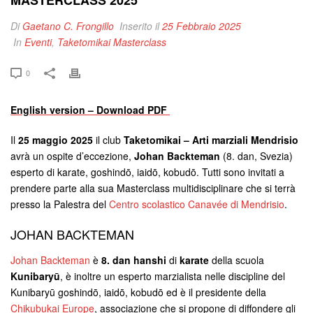
Di
Gaetano C. Frongillo
Inserito il
25 Febbraio 2025
In
Eventi
,
Taketomikai Masterclass
0
English version – Download PDF
Il
25 maggio 2025
il club
Taketomikai – Arti marziali Mendrisio
avrà un ospite d’eccezione,
Johan Backteman
(8. dan, Svezia)
esperto di karate, goshindō, iaidō, kobudō. Tutti sono invitati a
prendere parte alla sua Masterclass multidisciplinare che si terrà
presso la Palestra del
Centro scolastico Canavée di Mendrisio
.
JOHAN BACKTEMAN
Johan Backteman
è
8. dan hanshi
di
karate
della scuola
Kunibaryū
, è inoltre un esperto marzialista nelle discipline del
Kunibaryū goshindō, iaidō, kobudō ed è il presidente della
Chikubukai Europe
, associazione che si propone di diffondere gli