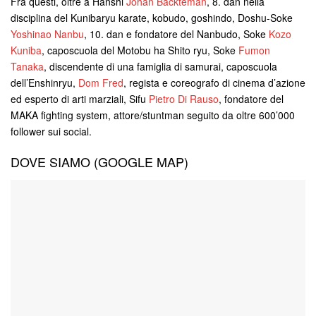
Fra questi, oltre a Hanshi
Johan Backteman
, 8. dan nella
disciplina del Kunibaryu karate, kobudo, goshindo, Doshu-Soke
Yoshinao Nanbu
, 10. dan e fondatore del Nanbudo, Soke
Kozo
Kuniba
, caposcuola del Motobu ha Shito ryu, Soke
Fumon
Tanaka
, discendente di una famiglia di samurai, caposcuola
dell’Enshinryu,
Dom Fred
, regista e coreografo di cinema d’azione
ed esperto di arti marziali, Sifu
Pietro Di Rauso
, fondatore del
MAKA fighting system, attore/stuntman seguito da oltre 600’000
follower sui social.
DOVE SIAMO (GOOGLE MAP)