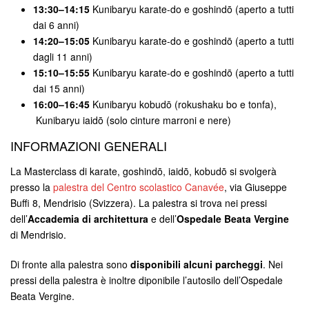
13:30–14:15
Kunibaryu karate-do e goshindō (aperto a tutti
dai 6 anni)
14:20–15:05
Kunibaryu karate-do e goshindō (aperto a tutti
dagli 11 anni)
15:10–15:55
Kunibaryu karate-do e goshindō (aperto a tutti
dai 15 anni)
16:00–16:45
Kunibaryu kobudō (rokushaku bo e tonfa),
Kunibaryu iaidō (solo cinture marroni e nere)
INFORMAZIONI GENERALI
La Masterclass di karate, goshindō, iaidō, kobudō si svolgerà
presso la
palestra del Centro scolastico Canavée
, via Giuseppe
Buffi 8, Mendrisio (Svizzera). La palestra si trova nei pressi
dell’
Accademia di architettura
e dell’
Ospedale Beata Vergine
di Mendrisio.
Di fronte alla palestra sono
disponibili alcuni parcheggi
. Nei
pressi della palestra è inoltre diponibile l’autosilo dell’Ospedale
Beata Vergine.