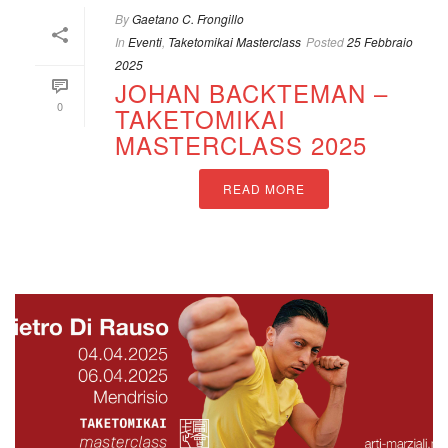
By
Gaetano C. Frongillo
In
Eventi
,
Taketomikai Masterclass
Posted
25 Febbraio
2025
JOHAN BACKTEMAN –
0
TAKETOMIKAI
MASTERCLASS 2025
READ MORE