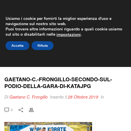
Usiamo i cookie per fornirti la miglior esperienza d'uso e
navigazione sul nostro sito web.
Puoi trovare altre informazioni riguardo a quali cookie usiamo
sul sito o disabilitarli nelle
.
impostazioni
GAETANO-C.-FRONGILLO-SECONDO-
Accetta
Rifiuta
SUL-PODIO-DELLA-GARA-DI-
KATAJPG
GAETANO-C.-FRONGILLO-SECONDO-SUL-
PODIO-DELLA-GARA-DI-KATAJPG
Di
Gaetano C. Frongillo
Inserito il
28 Ottobre 2019
In
0