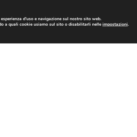
r esperienza d'uso e navigazione sul nostro sito web.
o a quali cookie usiamo sul sito o disabilitarli nelle
.
impostazioni
NEWS
EVENTI
BLOG
SHOP
DOWNLOAD