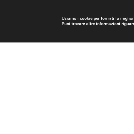
info@arti-marziali.net
Credits
Contatti
Usiamo i cookie per fornirti la miglio
Puoi trovare altre informazioni riguard
IL CLUB
CORSI