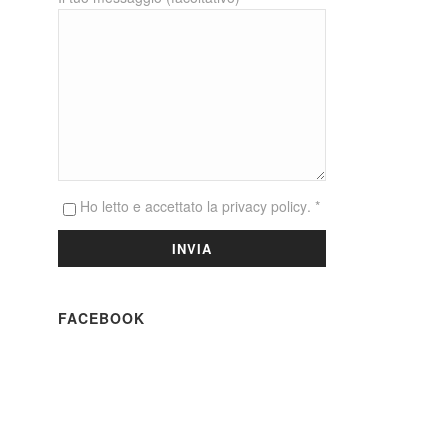
Ho letto e accettato la
privacy policy
. *
FACEBOOK